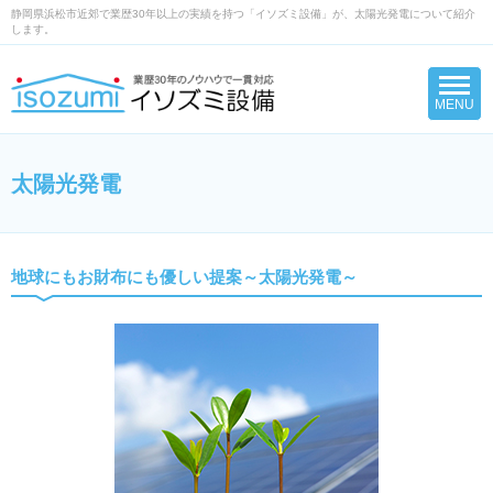
静岡県浜松市近郊で業歴30年以上の実績を持つ「イソズミ設備」が、太陽光発電について紹介
します。
太陽光発電
AI自動受付（時間外・休日）
050-5367-2946
※弊社への営業を目的とした電話はお断りしております。
地球にもお財布にも優しい提案～太陽光発電～
WEBお問い合わせ